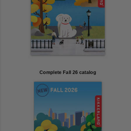
View All Welzijn
interesse
Buitenplezier
benodigdheden
Rondrit
Buiten
View All Nieuw en
Picknick
aanbevolen
Ontdek Geschenken
Puzzels en spellen
Verbouwing
View All Onderweg
View All Cool gereedschap
Rietjes
van Vibe
Opwindingen
Verlichting
View All Keuken
View All Cadeaus
Organisatie en hacks
View All Toneelstuk
Huisdieren
Complete Fall 26 catalog
Zonne
View All Thuis